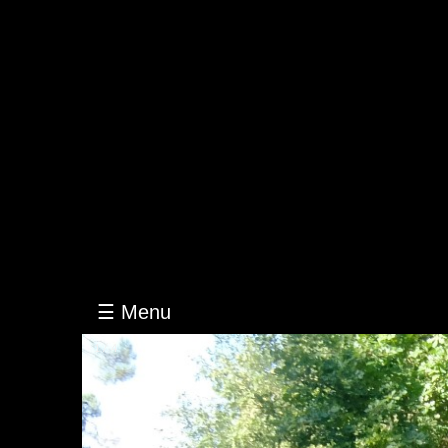
EQUITATION
ATTELAGE
PENSION
NOS
CHEVAUX
CONTACT
-
PLAN
VIDEOS
☰ Menu
1 / 4